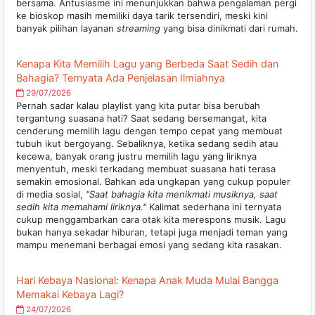
bersama. Antusiasme ini menunjukkan bahwa pengalaman pergi
ke bioskop masih memiliki daya tarik tersendiri, meski kini
banyak pilihan layanan
streaming
yang bisa dinikmati dari rumah.
Kenapa Kita Memilih Lagu yang Berbeda Saat Sedih dan
Bahagia? Ternyata Ada Penjelasan Ilmiahnya
29/07/2026
Pernah sadar kalau playlist yang kita putar bisa berubah
tergantung suasana hati? Saat sedang bersemangat, kita
cenderung memilih lagu dengan tempo cepat yang membuat
tubuh ikut bergoyang. Sebaliknya, ketika sedang sedih atau
kecewa, banyak orang justru memilih lagu yang liriknya
menyentuh, meski terkadang membuat suasana hati terasa
semakin emosional. Bahkan ada ungkapan yang cukup populer
di media sosial,
"Saat bahagia kita menikmati musiknya, saat
sedih kita memahami liriknya."
Kalimat sederhana ini ternyata
cukup menggambarkan cara otak kita merespons musik. Lagu
bukan hanya sekadar hiburan, tetapi juga menjadi teman yang
mampu menemani berbagai emosi yang sedang kita rasakan.
Hari Kebaya Nasional: Kenapa Anak Muda Mulai Bangga
Memakai Kebaya Lagi?
24/07/2026