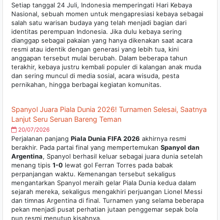
Setiap tanggal 24 Juli, Indonesia memperingati Hari Kebaya
Nasional, sebuah momen untuk mengapresiasi kebaya sebagai
salah satu warisan budaya yang telah menjadi bagian dari
identitas perempuan Indonesia. Jika dulu kebaya sering
dianggap sebagai pakaian yang hanya dikenakan saat acara
resmi atau identik dengan generasi yang lebih tua, kini
anggapan tersebut mulai berubah. Dalam beberapa tahun
terakhir, kebaya justru kembali populer di kalangan anak muda
dan sering muncul di media sosial, acara wisuda, pesta
pernikahan, hingga berbagai kegiatan komunitas.
Spanyol Juara Piala Dunia 2026! Turnamen Selesai, Saatnya
Lanjut Seru Seruan Bareng Teman
20/07/2026
Perjalanan panjang
Piala Dunia FIFA 2026
akhirnya resmi
berakhir. Pada partai final yang mempertemukan
Spanyol dan
Argentina
, Spanyol berhasil keluar sebagai juara dunia setelah
menang tipis
1-0
lewat gol Ferran Torres pada babak
perpanjangan waktu. Kemenangan tersebut sekaligus
mengantarkan Spanyol meraih gelar Piala Dunia kedua dalam
sejarah mereka, sekaligus mengakhiri perjuangan Lionel Messi
dan timnas Argentina di final. Turnamen yang selama beberapa
pekan menjadi pusat perhatian jutaan penggemar sepak bola
pun resmi menutup kisahnya.