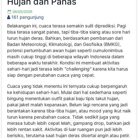
Hujan dan Panas
06/05/2026
161 pengunjung
Belakangan ini, cuaca terasa semakin sulit diprediksi. Pagi
bisa terasa sangat panas, tapi tiba-tiba siang atau sore hari
turun hujan deras. Bahkan, berdasarkan pembaruan dari
Badan Meteorologi, Klimatologi, dan Geofisika (BMKG),
potensi pertumbuhan awan hujan seperti cumulonimbus
masih cukup tinggi di beberapa wilayah Indonesia dalam
beberapa waktu terakhir. Kondisi ini membuat aktivitas
sehari-hari jadi terasa lebih
"challenging"
karena kita harus
siap dengan perubahan cuaca yang cepat.
Cuaca yang tidak menentu ini ternyata cukup berpengaruh
ke kehidupan sehari-hari. Mulai dari hal sederhana seperti
bingung menentukan outfit pakai baju tipis takut hujan,
pakai jaket malah kepanasan. Belum lagi rencana yang jadi
berantakan karena tiba-tiba hujan, atau mood yang ikut naik
turun karena perubahan cuaca. Tidak sedikit juga yang
merasa tubuh lebih cepat lelah, gampang drop, bahkan jadi
lebih rentan sakit. Aktivitas di luar ruangan pun jadi lebih
berisiko, terutama saat hujan deras disertai angin atau petir.